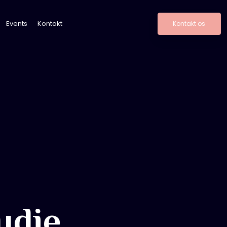
Events
Kontakt
Kontakt os​
l
udie